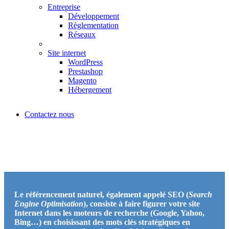
Entreprise
Développement
Règlementation
Réseaux
Site internet
WordPress
Prestashop
Magento
Hébergement
Contactez nous
Référencement naturel SEO
Un site internet sans référencement c’est comme un flyer qu’on
imprime et qu’on ne distribue pas !
Le référencement naturel, également appelé SEO (
Search
Engine Optimisation
), consiste à faire figurer votre site
Internet dans les moteurs de recherche (Google, Yahoo,
Bing…) en choisissant des mots clés stratégiques en